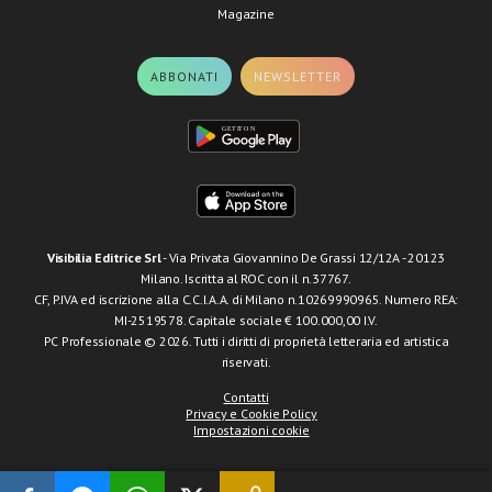
Magazine
ABBONATI
NEWSLETTER
Visibilia Editrice Srl
- Via Privata Giovannino De Grassi 12/12A - 20123
Milano. Iscritta al ROC con il n.37767.
CF, P.IVA ed iscrizione alla C.C.I.A.A. di Milano n.10269990965. Numero REA:
MI-2519578. Capitale sociale € 100.000,00 I.V.
PC Professionale © 2026. Tutti i diritti di proprietà letteraria ed artistica
riservati.
Contatti
Privacy e Cookie Policy
Impostazioni cookie