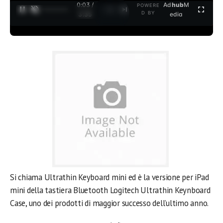
0:03 /
Ad
hub
M
POWERE
1
/
2
D BY
3:35
edia
Si chiama Ultrathin Keyboard mini ed è la versione per iPad
mini della tastiera Bluetooth Logitech Ultrathin Keynboard
Case, uno dei prodotti di maggior successo dell’ultimo anno.