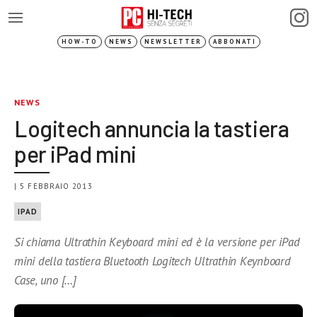
HOW-TO
NEWS
NEWSLETTER
ABBONATI
NEWS
Logitech annuncia la tastiera
per iPad mini
| 5 FEBBRAIO 2013
IPAD
Si chiama Ultrathin Keyboard mini ed è la versione per iPad
mini della tastiera Bluetooth Logitech Ultrathin Keynboard
Case, uno […]