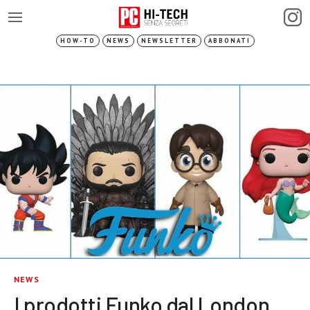
HOW-TO
NEWS
NEWSLETTER
ABBONATI
NEWS
I prodotti Funko dal London