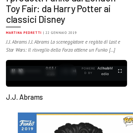
Toy Fair: da Harry Potter ai
classici Disney
MARTINA PEDRETTI
| 22 GENNAIO 2019
J.J. Abrams J.J. Abrams Lo sceneggiatore e regista di Lost e
Star Wars: Il risveglio della Forza ottiene un Funko […]
0:03 /
Ad
hub
M
POWERE
1
/
2
D BY
3:35
edia
J.J. Abrams