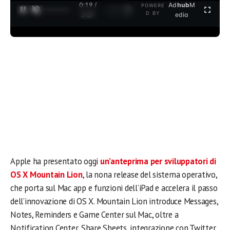
0:19 /
Ad
hub
M
POWERE
1
/
2
D BY
3:37
edia
Apple ha presentato oggi
un’anteprima per sviluppatori di
OS X Mountain Lion
, la nona release del sistema operativo,
che porta sul Mac app e funzioni dell’iPad e accelera il passo
dell’innovazione di OS X. Mountain Lion introduce Messages,
Notes, Reminders e Game Center sul Mac, oltre a
Notification Center, Share Sheets, integrazione con Twitter