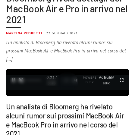
MacBook Air e Pro in arrivo nel
2021
MARTINA PEDRETTI
| 22 GENNAIO 2021
Un analista di Bloomerg ha rivelato alcuni rumor sui
prossimi MacBook Air e MacBook Pro in arrivo nel corso del
[…]
0:04 /
Ad
hub
M
POWERE
1
/
2
D BY
3:35
edia
Un analista di Bloomerg ha rivelato
alcuni rumor sui prossimi MacBook Air
e MacBook Pro in arrivo nel corso del
2021