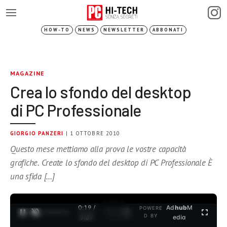
HOW-TO
NEWS
NEWSLETTER
ABBONATI
MAGAZINE
Crea lo sfondo del desktop
di PC Professionale
GIORGIO PANZERI
| 1 OTTOBRE 2010
Questo mese mettiamo alla prova le vostre capacità
grafiche. Create lo sfondo del desktop di PC Professionale È
una sfida […]
0:19 /
Ad
hub
M
POWERE
1
/
2
D BY
3:37
edia