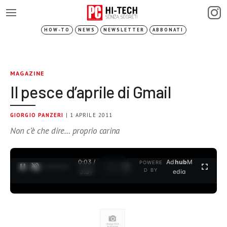
HOW-TO
NEWS
NEWSLETTER
ABBONATI
MAGAZINE
Il pesce d’aprile di Gmail
GIORGIO PANZERI
| 1 APRILE 2011
Non c’è che dire… proprio carina
0:03 /
Ad
hub
M
POWERE
1
/
2
D BY
3:37
edia