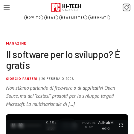
HOW-TO
NEWS
NEWSLETTER
ABBONATI
MAGAZINE
Il software per lo sviluppo? È
gratis
GIORGIO PANZERI
| 20 FEBBRAIO 2008
Non stiamo parlando di freeware o di applicativi Open
Souce, ma dei “costosi” prodotti per lo sviluppo targati
Microsoft. La multinazionale di […]
0:18 /
Ad
hub
M
POWERE
1
/
2
D BY
3:37
edia