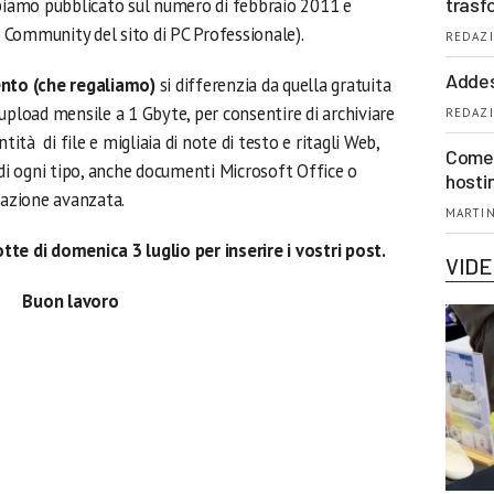
trasf
bbiamo pubblicato sul numero di febbraio 2011 e
le Community del sito di PC Professionale).
REDAZI
Addes
nto (che regaliamo)
si differenzia da quella gratuita
upload mensile a 1 Gbyte, per consentire di archiviare
REDAZI
tità di file e migliaia di note di testo e ritagli Web,
Come 
 di ogni tipo, anche documenti Microsoft Office o
hosti
razione avanzata.
MARTIN
e di domenica 3 luglio per inserire i vostri post.
VID
Buon lavoro