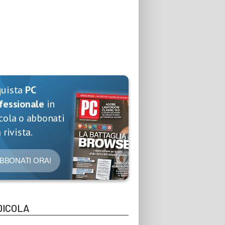
quista
PC
fessionale
in
cola o abbonati
 rivista.
BBONATI ORA!
DICOLA