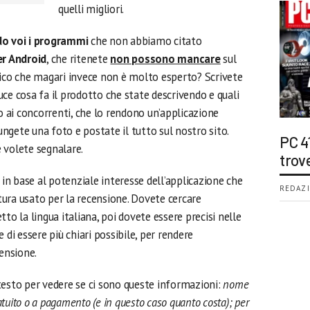
quelli migliori.
o voi i programmi
che non abbiamo citato
er Android
, che ritenete
non possono mancare
sul
mico che magari invece non è molto esperto? Scrivete
ce cosa fa il prodotto che state descrivendo e quali
to ai concorrenti, che lo rendono un’applicazione
iungete una foto e postate il tutto sul nostro sito.
PC 4
 volete segnalare.
trov
 in base al potenziale interesse dell’applicazione che
REDAZI
ttura usato per la recensione. Dovete cercare
to la lingua italiana, poi dovete essere precisi nelle
 di essere più chiari possibile, per rendere
censione.
l testo per vedere se ci sono queste informazioni:
nome
ratuito o a pagamento (e in questo caso quanto costa); per