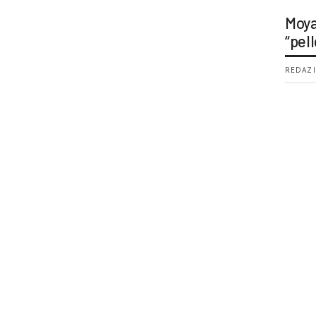
Moya
“pell
REDAZI