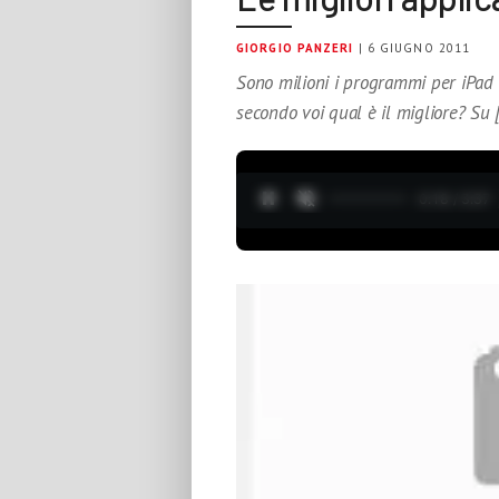
GIORGIO PANZERI
| 6 GIUGNO 2011
Sono milioni i programmi per iPad 
secondo voi qual è il migliore? Su 
0:19 / 3:37