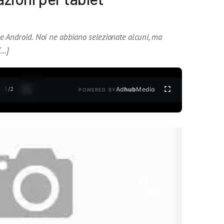
e Android. Noi ne abbiano selezionate alcuni, ma
[…]
1
/
2
Ad
hub
Media
POWERED BY