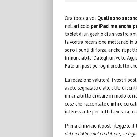
Ora tocca a voi.
Quali sono second
nell’articolo
per iPad, ma anche p
tablet di un geek o di un vostro a
la vostra recensione mettendo in lu
sono i punti di forza, anche rispet
irrinunciabile. Dategli un voto. Agg
Fate un post per ogni prodotto che
La redazione valuterà i vostri post
avete segnalato e allo stile di scri
innanzitutto di usare in modo corret
cose che raccontate e infine cercate
interessante per tutti la vostra re
Prima di inviare il post rileggete i
del prodotto e del produttore; se è g