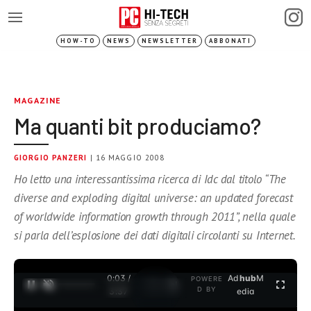
HOW-TO
NEWS
NEWSLETTER
ABBONATI
MAGAZINE
Ma quanti bit produciamo?
GIORGIO PANZERI
| 16 MAGGIO 2008
Ho letto una interessantissima ricerca di Idc dal titolo “The
diverse and exploding digital universe: an updated forecast
of worldwide information growth through 2011”, nella quale
si parla dell’esplosione dei dati digitali circolanti su Internet.
0:04 /
Ad
hub
M
POWERE
1
/
2
D BY
3:37
edia