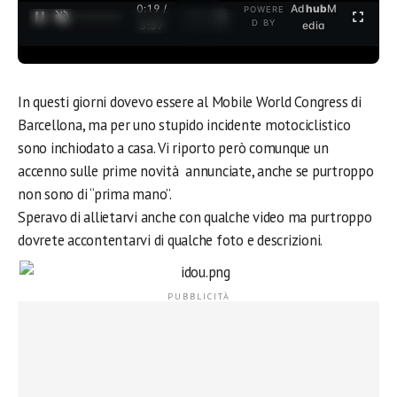
0:19 /
Ad
hub
M
POWERE
1
/
2
D BY
3:37
edia
In questi giorni dovevo essere al Mobile World Congress di
Barcellona, ma per uno stupido incidente motociclistico
sono inchiodato a casa. Vi riporto però comunque un
accenno sulle prime novità annunciate, anche se purtroppo
non sono di “prima mano”.
Speravo di allietarvi anche con qualche video ma purtroppo
dovrete accontentarvi di qualche foto e descrizioni.