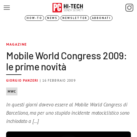
HOW-TO
NEWS
NEWSLETTER
ABBONATI
MAGAZINE
Mobile World Congress 2009:
le prime novità
GIORGIO PANZERI
| 16 FEBBRAIO 2009
MWC
In questi giorni dovevo essere al Mobile World Congress di
Barcellona, ma per uno stupido incidente motociclistico sono
inchiodato a […]