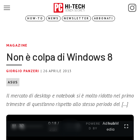
HOW-TO
NEWS
NEWSLETTER
ABBONATI
MAGAZINE
Non è colpa di Windows 8
GIORGIO PANZERI
| 26 APRILE 2013
ASUS
Il mercato di desktop e notebook si è molto ridotto nel primo
trimestre di quest’anno rispetto allo stesso periodo del […]
0:19 /
Ad
hub
M
POWERE
1
/
2
D BY
3:37
edia