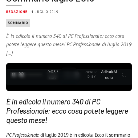
REDAZIONE
| 4 LUGLIO 2019
SOMMARIO
È in edicola il numero 340 di PC Professionale: ecco cosa
potete leggere questo mese! PC Professionale di luglio 2019
[…]
0:04 /
Ad
hub
M
POWERE
1
/
2
D BY
3:37
edia
È in edicola il numero 340 di PC
Professionale: ecco cosa potete leggere
questo mese!
PC Professionale
di luglio 2019 è in edicola. Ecco il sommario