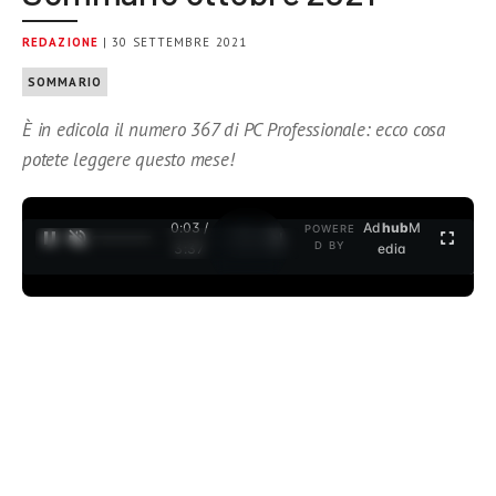
REDAZIONE
| 30 SETTEMBRE 2021
SOMMARIO
È in edicola il numero 367 di PC Professionale: ecco cosa
potete leggere questo mese!
0:04 /
Ad
hub
M
POWERE
1
/
2
D BY
3:37
edia