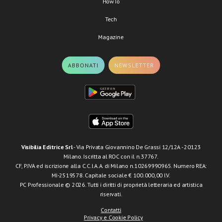
HowTo
Tech
Magazine
ABBONATI
NEWSLETTER
Visibilia Editrice Srl
- Via Privata Giovannino De Grassi 12/12A - 20123
Milano. Iscritta al ROC con il n.37767.
CF, P.IVA ed iscrizione alla C.C.I.A.A. di Milano n.10269990965. Numero REA:
MI-2519578. Capitale sociale € 100.000,00 I.V.
PC Professionale © 2026. Tutti i diritti di proprietà letteraria ed artistica
riservati.
Contatti
Privacy e Cookie Policy