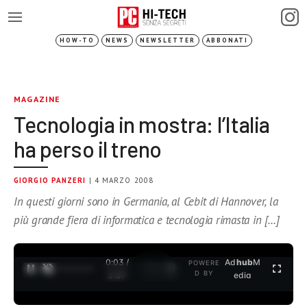
HOW-TO
NEWS
NEWSLETTER
ABBONATI
MAGAZINE
Tecnologia in mostra: l’Italia
ha perso il treno
GIORGIO PANZERI
| 4 MARZO 2008
In questi giorni sono in Germania, al Cebit di Hannover, la
più grande fiera di informatica e tecnologia rimasta in […]
0:04 /
Ad
hub
M
POWERE
1
/
2
D BY
3:37
edia