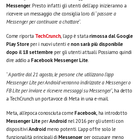
Messenger
. Presto infatti gli utenti dell’app inizieranno a
ricevere un messaggio che consiglia loro di “
passare a
Messenger per continuare a chattare
“.
Come riporta
TechCrunch
, l’app è stata
rimossa dal Google
Play Store
per i nuovi utenti e
non sarà più disponibile
dopo il 18 settembre
per gli utenti attuali. Possiamo quindi
dire addio a
Facebook Messenger Lite
.
“
A partire dal 21 agosto, le persone che utilizzano l’app
Messenger Lite per Android verranno indirizzate a Messenger o
FB Lite per inviare e ricevere messaggi su Messenger
“, ha detto
a TechCrunch un portavoce di Meta in una e-mail.
Meta, all’epoca conosciuta come
Facebook
, ha introdotto
Messenger Lite
per
Android
nel 2016 per gli utenti con
dispositivi
Android
meno potenti. L’app offre solo le
funzionalità principali di
Messenger
per occupare meno