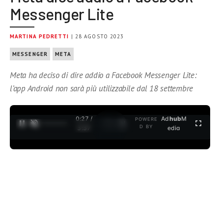
Messenger Lite
MARTINA PEDRETTI
| 28 AGOSTO 2023
MESSENGER
META
Meta ha deciso di dire addio a Facebook Messenger Lite:
l’app Android non sarà più utilizzabile dal 18 settembre
0:27 /
Ad
hub
M
POWERE
1
/
2
D BY
3:37
edia