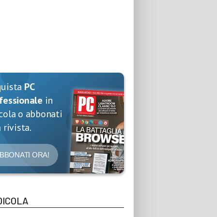
quista
PC
fessionale
in
cola o abbonati
 rivista.
BBONATI ORA!
DICOLA