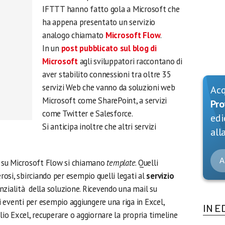
IFTTT hanno fatto gola a Microsoft che
ha appena presentato un servizio
analogo chiamato
Microsoft Flow
.
In un
post pubblicato sul blog di
Microsoft
agli sviluppatori raccontano di
aver stabilito connessioni tra oltre 35
servizi Web che vanno da soluzioni web
Ac
Microsoft come SharePoint, a servizi
Pro
come Twitter e Salesforce.
edi
Si anticipa inoltre che altri servizi
alla
A
su Microsoft Flow si chiamano
template
. Quelli
osi, sbirciando per esempio quelli legati al
servizio
nzialità della soluzione. Ricevendo una mail su
 eventi per esempio aggiungere una riga in Excel,
IN E
lio Excel, recuperare o aggiornare la propria timeline