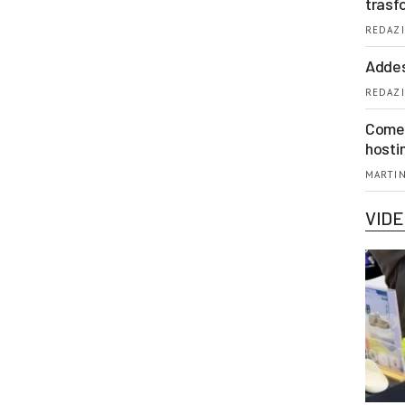
trasf
REDAZI
Addes
REDAZI
Come 
hosti
MARTIN
VID