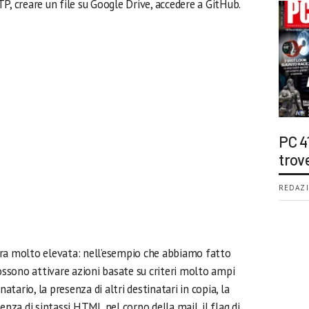
P, creare un file su Google Drive, accedere a GitHub.
PC 4
trov
REDAZI
bra molto elevata: nell’esempio che abbiamo fatto
possono attivare azioni basate su criteri molto ampi
natario, la presenza di altri destinatari in copia, la
esenza di sintassi HTML nel corpo della mail, il flag di