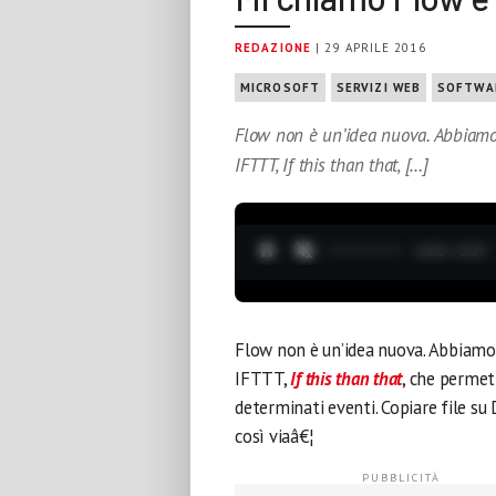
REDAZIONE
| 29 APRILE 2016
MICROSOFT
SERVIZI WEB
SOFTWA
Flow non è un’idea nuova. Abbiamo 
IFTTT, If this than that, […]
0:04 / 3:37
Flow non è un’idea nuova. Abbiamo 
IFTTT,
If this than that
, che permet
determinati eventi. Copiare file su
così viaâ€¦