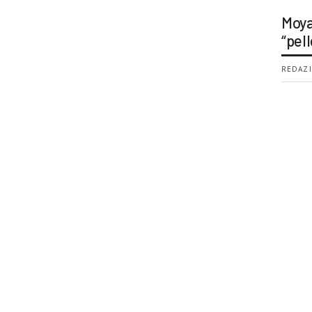
Moya
“pell
REDAZI