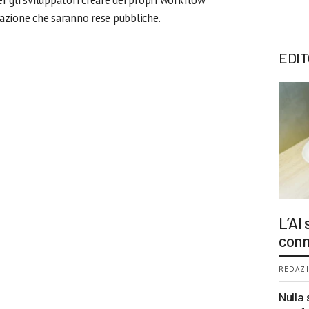
r gli sviluppatori creare dei propri workflow
azione che saranno rese pubbliche.
EDIT
L’AI
conn
REDAZI
Nulla 