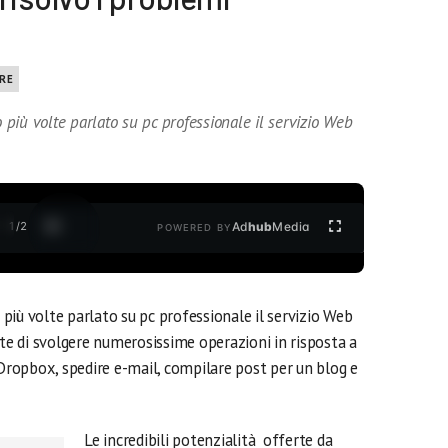
RE
più volte parlato su pc professionale il servizio Web
1
/
2
Ad
hub
Media
POWERED BY
più volte parlato su pc professionale il servizio Web
te di svolgere numerosissime operazioni in risposta a
 Dropbox, spedire e-mail, compilare post per un blog e
Le incredibili potenzialità offerte da