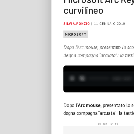
curvilineo
SILVIA.PONZIO
| 11 GENNAIO 2010
MICROSOFT
Dopo l’Arc mouse, presentato lo sco
degna compagna “arcuata”: la tasti
0:04 / 3:37
Dopo l’
Arc mouse
, presentato lo 
degna compagna “arcuata”: la tast