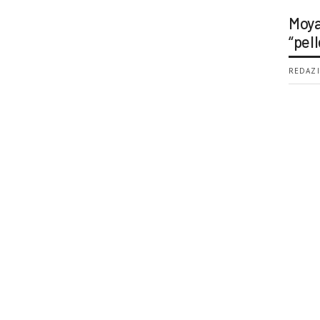
Moya
“pell
REDAZI