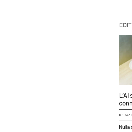
EDIT
L’AI
conn
REDAZI
Nulla 