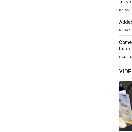
trasf
REDAZI
Addes
REDAZI
Come 
hosti
MARTIN
VID