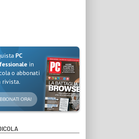
quista
PC
fessionale
in
cola o abbonati
 rivista.
BBONATI ORA!
DICOLA