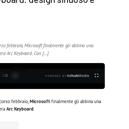
rso febbraio, Microsoft finalmente gli abbina una
era Arc Keyboard. Con […]
1
/
2
Ad
hub
Media
POWERED BY
scorso febbraio,
Microsoft
finalmente gli abbina una
iera
Arc Keyboard
.