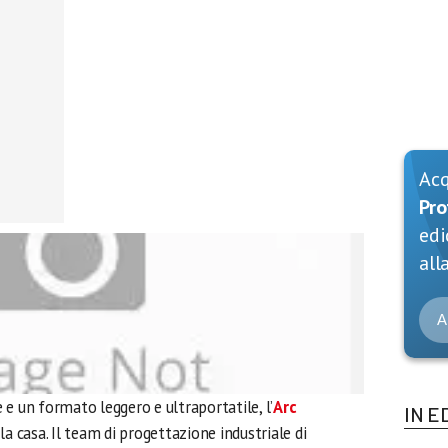
Ac
Pro
edi
alla
A
e e un formato leggero e ultraportatile, l’
Arc
IN E
la casa. Il team di progettazione industriale di