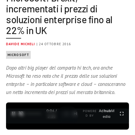
incrementati i prezzi di
soluzioni enterprise fino al
22% in UK
DAVIDE MICHELI
| 24 OTTOBRE 2016
MICROSOFT
Dopo altri big player del comparto hi tech, ora anche
Microsoft ha reso noto che il prezzo delle sue soluzioni
enteprise – in particolare software e cloud – conosceranno
un netto incremento dei prezzi sul mercato britannico.
0:04 /
Ad
hub
M
POWERE
1
/
2
D BY
3:35
edia