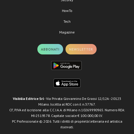
HowTo
Tech
Magazine
ABBONATI
NEWSLETTER
Visibilia Editrice Srl
- Via Privata Giovannino De Grassi 12/12A - 20123
Milano. Iscritta al ROC con il n.37767.
CF, P.IVA ed iscrizione alla C.C.I.A.A. di Milano n.10269990965. Numero REA:
MI-2519578. Capitale sociale € 100.000,00 I.V.
PC Professionale © 2026. Tutti i diritti di proprietà letteraria ed artistica
riservati.