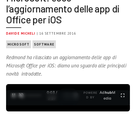
l’aggiornamento delle app di
Office per iOS
DAVIDE MICHELI
| 16 SETTEMBRE 2016
MICROSOFT
SOFTWARE
Redmond ha rilasciato un aggiornamento delle app di
Microsoft Office per iOS: diamo uno sguardo alle principali
novità introdotte.
0:04 /
Ad
hub
M
POWERE
1
/
2
D BY
3:37
edia