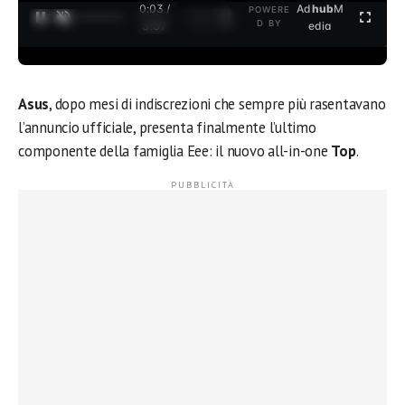
0:04 /
Ad
hub
M
POWERE
1
/
2
D BY
3:37
edia
Asus
, dopo mesi di indiscrezioni che sempre più rasentavano
l’annuncio ufficiale, presenta finalmente l’ultimo
componente della famiglia Eee: il nuovo all-in-one
Top
.