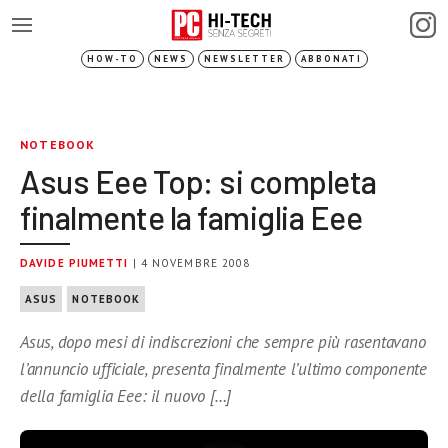
HOW-TO
NEWS
NEWSLETTER
ABBONATI
NOTEBOOK
Asus Eee Top: si completa
finalmente la famiglia Eee
DAVIDE PIUMETTI
| 4 NOVEMBRE 2008
ASUS
NOTEBOOK
Asus, dopo mesi di indiscrezioni che sempre più rasentavano
l’annuncio ufficiale, presenta finalmente l’ultimo componente
della famiglia Eee: il nuovo […]