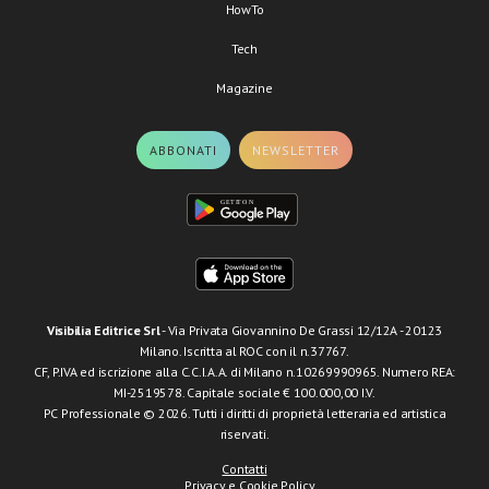
HowTo
Tech
Magazine
ABBONATI
NEWSLETTER
Visibilia Editrice Srl
- Via Privata Giovannino De Grassi 12/12A - 20123
Milano. Iscritta al ROC con il n.37767.
CF, P.IVA ed iscrizione alla C.C.I.A.A. di Milano n.10269990965. Numero REA:
MI-2519578. Capitale sociale € 100.000,00 I.V.
PC Professionale © 2026. Tutti i diritti di proprietà letteraria ed artistica
riservati.
Contatti
Privacy e Cookie Policy