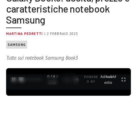
caratteristiche notebook
Samsung
MARTINA PEDRETTI
| 2 FEBBRAIO 2023
SAMSUNG
Tutto sui notebook Samsung Book3
0:19 /
Ad
hub
M
POWERE
1
/
2
D BY
3:35
edia