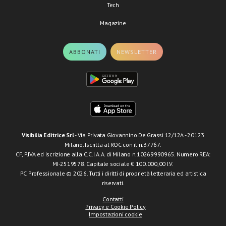
Tech
Magazine
ABBONATI
NEWSLETTER
Visibilia Editrice Srl
- Via Privata Giovannino De Grassi 12/12A - 20123
Milano. Iscritta al ROC con il n.37767.
CF, P.IVA ed iscrizione alla C.C.I.A.A. di Milano n.10269990965. Numero REA:
MI-2519578. Capitale sociale € 100.000,00 I.V.
PC Professionale © 2026. Tutti i diritti di proprietà letteraria ed artistica
riservati.
Contatti
Privacy e Cookie Policy
Impostazioni cookie