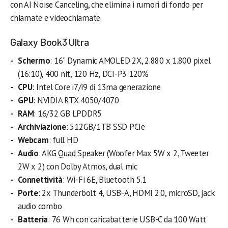
con AI Noise Canceling, che elimina i rumori di fondo per
chiamate e videochiamate.
Galaxy Book3 Ultra
Schermo
: 16” Dynamic AMOLED 2X, 2.880 x 1.800 pixel
(16:10), 400 nit, 120 Hz, DCI-P3 120%
CPU
: Intel Core i7/i9 di 13ma generazione
GPU
: NVIDIA RTX 4050/4070
RAM
: 16/32 GB LPDDR5
Archiviazione
: 512GB/1TB SSD PCIe
Webcam
: full HD
Audio
: AKG Quad Speaker (Woofer Max 5W x 2, Tweeter
2W x 2) con Dolby Atmos, dual mic
Connettività
: Wi-Fi 6E, Bluetooth 5.1
Porte
: 2x Thunderbolt 4, USB-A, HDMI 2.0, microSD, jack
audio combo
Batteria
: 76 Wh con caricabatterie USB-C da 100 Watt