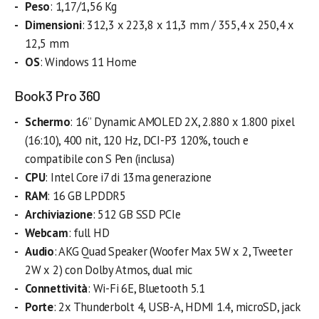
Peso
: 1,17/1,56 Kg
Dimensioni
: 312,3 x 223,8 x 11,3 mm / 355,4 x 250,4 x
12,5 mm
OS
: Windows 11 Home
Book3 Pro 360
Schermo
: 16” Dynamic AMOLED 2X, 2.880 x 1.800 pixel
(16:10), 400 nit, 120 Hz, DCI-P3 120%, touch e
compatibile con S Pen (inclusa)
CPU
: Intel Core i7 di 13ma generazione
RAM
: 16 GB LPDDR5
Archiviazione
: 512 GB SSD PCIe
Webcam
: full HD
Audio
: AKG Quad Speaker (Woofer Max 5W x 2, Tweeter
2W x 2) con Dolby Atmos, dual mic
Connettività
: Wi-Fi 6E, Bluetooth 5.1
Porte
: 2x Thunderbolt 4, USB-A, HDMI 1.4, microSD, jack