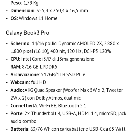
Peso
: 1,79 Kg
Dimensioni
: 355,4 x 250,4 x 16,5 mm
OS
: Windows 11 Home
Galaxy Book3 Pro
Schermo
: 14/16 pollici Dynamic AMOLED 2X, 2.880 x
1.800 pixel (16:10), 400 nit, 120 Hz, DCI-P3 120%
CPU
: Intel Core i5/i7 di 13ma generazione
RAM
: 8/16 GB LPDDR5
Archiviazione
: 512GB/1TB SSD PCIe
Webcam
: full HD
Audio
: AKG Quad Speaker (Woofer Max 5W x 2, Tweeter
2W x 2) con Dolby Atmos, dual mic
Connettività
: Wi-Fi 6E, Bluetooth 5.1
Porte
: 2x Thunderbolt 4, USB-A, HDMI 1.4, microSD, jack
audio combo
Batteria
: 63/76 Wh con caricabatterie USB-C da 65 Watt