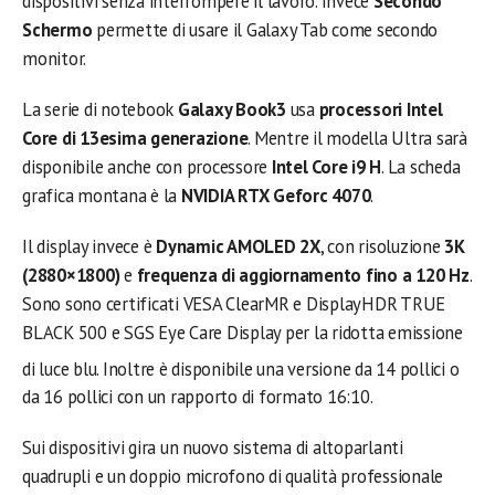
dispositivi senza interrompere il lavoro. Invece
Secondo
Schermo
permette di usare il Galaxy Tab come secondo
monitor.
La serie di notebook
Galaxy Book3
usa
processori Intel
Core di 13esima generazione
. Mentre il modella Ultra sarà
disponibile anche con processore
Intel Core i9 H
. La scheda
grafica montana è la
NVIDIA RTX Geforc 4070
.
Il display invece è
Dynamic AMOLED 2X
, con risoluzione
3K
(2880×1800)
e
frequenza di aggiornamento fino a 120 Hz
.
Sono sono certificati VESA ClearMR e DisplayHDR TRUE
BLACK 500 e SGS Eye Care Display per la ridotta emissione
di luce blu. Inoltre è disponibile una versione da 14 pollici
o
da 16 pollici con un rapporto di formato 16:10.
Sui dispositivi gira un nuovo sistema di altoparlanti
quadrupli e un doppio microfono di qualità professionale