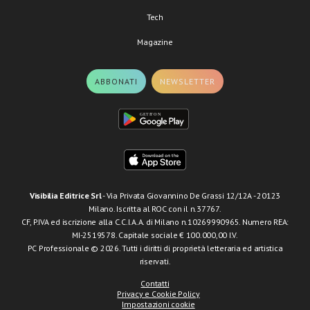
Tech
Magazine
ABBONATI
NEWSLETTER
Visibilia Editrice Srl
- Via Privata Giovannino De Grassi 12/12A - 20123
Milano. Iscritta al ROC con il n.37767.
CF, P.IVA ed iscrizione alla C.C.I.A.A. di Milano n.10269990965. Numero REA:
MI-2519578. Capitale sociale € 100.000,00 I.V.
PC Professionale © 2026. Tutti i diritti di proprietà letteraria ed artistica
riservati.
Contatti
Privacy e Cookie Policy
Impostazioni cookie