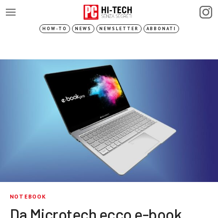
HOW-TO
NEWS
NEWSLETTER
ABBONATI
NOTEBOOK
Da Microtech ecco e-book