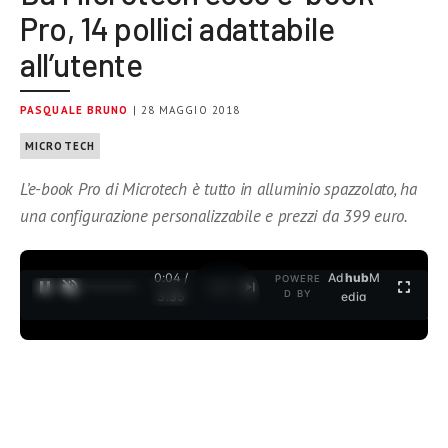
Pro, 14 pollici adattabile
all’utente
PASQUALE BRUNO
| 28 MAGGIO 2018
MICROTECH
L’e-book Pro di Microtech è tutto in alluminio spazzolato, ha
una configurazione personalizzabile e prezzi da 399 euro.
0:04 /
Ad
hub
M
POWERE
1
/
2
D BY
3:35
edia