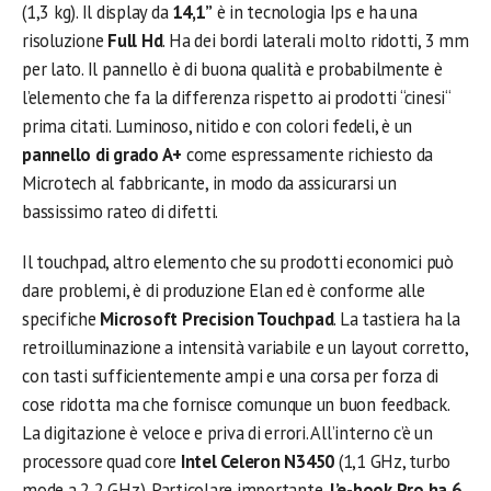
(1,3 kg). Il display da
14,1”
è in tecnologia Ips e ha una
risoluzione
Full Hd
. Ha dei bordi laterali molto ridotti, 3 mm
per lato. Il pannello è di buona qualità e probabilmente è
l’elemento che fa la differenza rispetto ai prodotti “cinesi“
prima citati. Luminoso, nitido e con colori fedeli, è un
pannello di grado A+
come espressamente richiesto da
Microtech al fabbricante, in modo da assicurarsi un
bassissimo rateo di difetti.
Il touchpad, altro elemento che su prodotti economici può
dare problemi, è di produzione Elan ed è conforme alle
specifiche
Microsoft Precision Touchpad
. La tastiera ha la
retroilluminazione a intensità variabile e un layout corretto,
con tasti sufficientemente ampi e una corsa per forza di
cose ridotta ma che fornisce comunque un buon feedback.
La digitazione è veloce e priva di errori. All’interno c’è un
processore quad core
Intel Celeron N3450
(1,1 GHz, turbo
mode a 2,2 GHz). Particolare importante,
l’e-book Pro ha 6