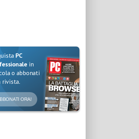
quista
PC
fessionale
in
cola o abbonati
 rivista.
BBONATI ORA!