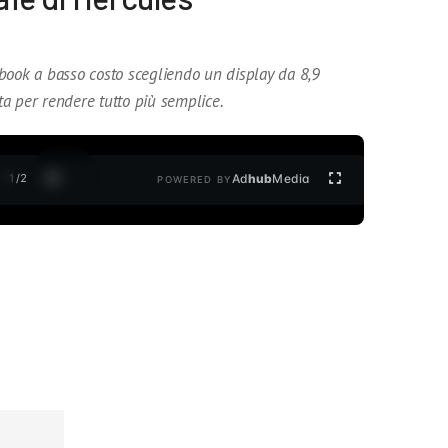
book a basso costo scegliendo un display da 8,9
ata per rendere tutto più semplice.
1
/
2
Ad
hub
Media
POWERED BY