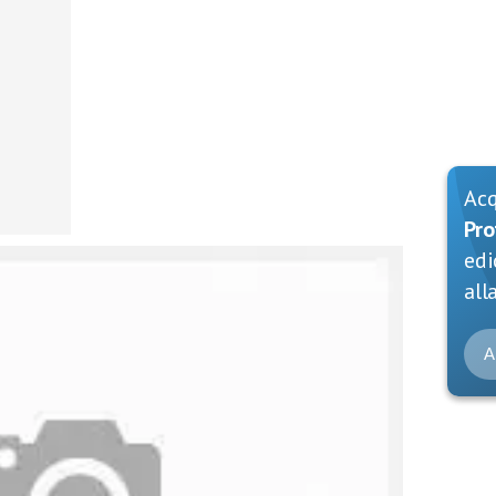
Ac
Pro
edi
alla
A