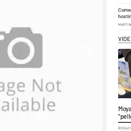
Come 
hosti
MARTIN
VID
Moya
“pell
REDAZI