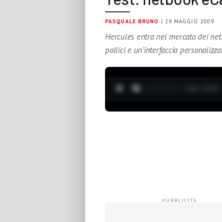
PASQUALE BRUNO
| 29 MAGGIO 2009
Hercules entra nel mercato dei net
pollici e un’interfaccia personalizz
0:28 / 3:37