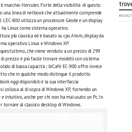
trov
l marchio Hercules. Forte della visibilità di questo
ato una linea di netbook che attualmente comprende
REDAZI
. L’EC-800 utilizza un processore Geode e un display
 e ha Linux come sistema operativo.
ttura più classica ed è basato su cpu Atom, display da
stema operativo Linux e Windows XP.
quest’ultimo, che viene venduto a un prezzo di 299
 di prezzo è più facile trovare modelli con sistema
olido di bassa capacità ; l’eCafé EC-900 offre invece
etto che in qualche modo distingue il prodotto
ook oggi disponibili è la sua interfaccia
si colloca al di sopra di Windows XP, fornendo un
 intuitivo, anche per chi non ha mai usato un Pc. In
er tornare al classico desktop di Windows.