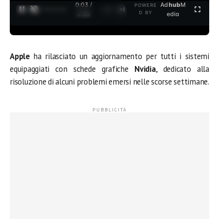
0:03 /
Ad
hub
M
POWERE
1
/
2
D BY
3:35
edia
Apple
ha rilasciato un aggiornamento per tutti i sistemi
equipaggiati con schede grafiche
Nvidia
, dedicato alla
risoluzione di alcuni problemi emersi nelle scorse settimane.