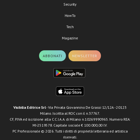
Security
HowTo
Tech
Magazine
ABBONATI
NEWSLETTER
Visibilia Editrice Srl
- Via Privata Giovannino De Grassi 12/12A - 20123
Milano. Iscritta al ROC con il n.37767.
CF, P.IVA ed iscrizione alla C.C.I.A.A. di Milano n.10269990965. Numero REA:
MI-2519578. Capitale sociale € 100.000,00 I.V.
PC Professionale © 2026. Tutti i diritti di proprietà letteraria ed artistica
riservati.