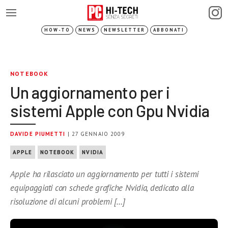
HOW-TO
NEWS
NEWSLETTER
ABBONATI
NOTEBOOK
Un aggiornamento per i
sistemi Apple con Gpu Nvidia
DAVIDE PIUMETTI
| 27 GENNAIO 2009
APPLE
NOTEBOOK
NVIDIA
Apple ha rilasciato un aggiornamento per tutti i sistemi
equipaggiati con schede grafiche Nvidia, dedicato alla
risoluzione di alcuni problemi […]