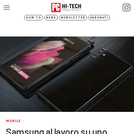
HOW-TO
NEWS
NEWSLETTER
ABBONATI
MOBILE
Samsung al lavoro su uno