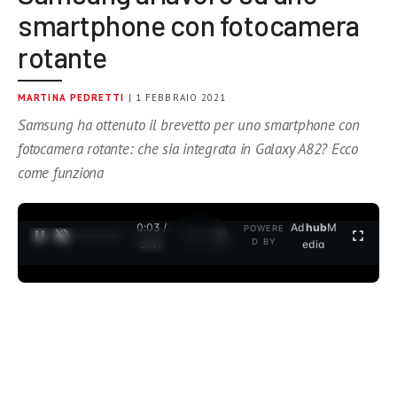
smartphone con fotocamera
rotante
MARTINA PEDRETTI
| 1 FEBBRAIO 2021
Samsung ha ottenuto il brevetto per uno smartphone con
fotocamera rotante: che sia integrata in Galaxy A82? Ecco
come funziona
0:04 /
Ad
hub
M
POWERE
1
/
2
D BY
3:37
edia