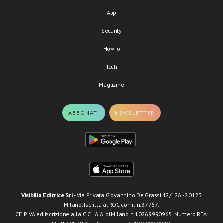
App
Security
HowTo
Tech
Magazine
ABBONATI
NEWSLETTER
Visibilia Editrice Srl
- Via Privata Giovannino De Grassi 12/12A - 20123
Milano. Iscritta al ROC con il n.37767.
CF, P.IVA ed iscrizione alla C.C.I.A.A. di Milano n.10269990965. Numero REA: