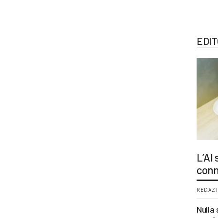
EDIT
L’AI
conn
REDAZI
Nulla 