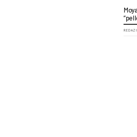
Moya
“pell
REDAZI