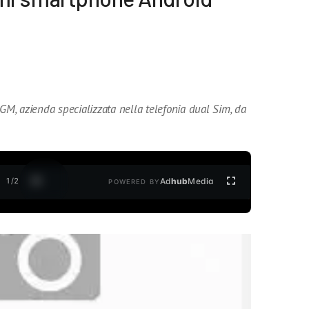
NGM, azienda specializzata nella telefonia dual Sim, da
1
/
2
Ad
hub
Media
POWERED BY