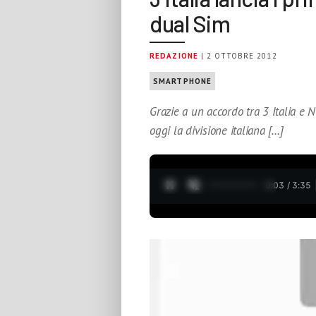
dual Sim
REDAZIONE
| 2 OTTOBRE 2012
SMARTPHONE
Grazie a un accordo tra 3 Italia e 
oggi la divisione italiana […]
0:04 / 3:35