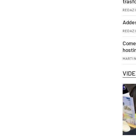
trasf
REDAZI
Addes
REDAZI
Come 
hosti
MARTIN
VID