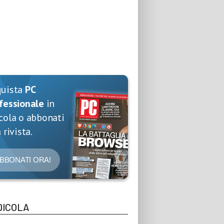
quista
PC
fessionale
in
cola o abbonati
 rivista.
BBONATI ORA!
DICOLA