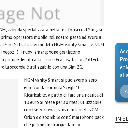
NGM, azienda specializzata nella telefonia dual Sim, da
 il primo operatore mobile nel nostro paese ad avere a
al Sim. Si tratta dei modelli NGM Vanity Smart e NGM
Ac
nei negozi 3. I nuovi smartphone gestiscono
Pro
 prima è legata alla Usim 3G attivata con l’offerta
edi
 la seconda è utilizzabile con una Sim 2G.
alla
NGM Vanity Smart si può avere a zero
euro con la formula Scegli 10
A
Ricaricabile, a patto di fare una ricarica di
10 euro al mese per 30 mesi, utilizzabile
con i servizi voce, sms e Internet. NGM
Orion è disponibile con Smartphone pack
IN E
che permette di acquistare lo