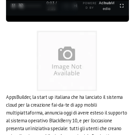
0:03 /
Ad
hub
M
POWERE
1
/
2
D BY
3:35
edia
AppsBuilder, la start up italiana che ha lanciato il sistema
cloud per la creazione fai-da-te di app mobili
multipiattaforma, annuncia oggi di avere esteso il supporto
al sistema operativo BlackBerry 10, e per l’occasione
presenta un’iniziativa speciale: tutti gli utenti che creano