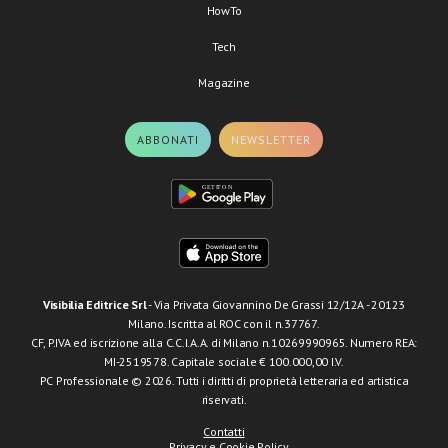
HowTo
Tech
Magazine
ABBONATI
NEWSLETTER
Visibilia Editrice Srl
- Via Privata Giovannino De Grassi 12/12A - 20123
Milano. Iscritta al ROC con il n.37767.
CF, P.IVA ed iscrizione alla C.C.I.A.A. di Milano n.10269990965. Numero REA:
MI-2519578. Capitale sociale € 100.000,00 I.V.
PC Professionale © 2026. Tutti i diritti di proprietà letteraria ed artistica
riservati.
Contatti
Privacy e Cookie Policy