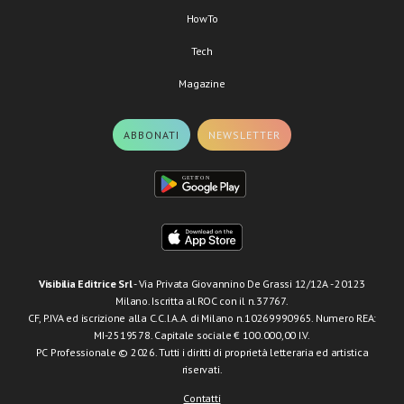
HowTo
Tech
Magazine
ABBONATI
NEWSLETTER
Visibilia Editrice Srl
- Via Privata Giovannino De Grassi 12/12A - 20123
Milano. Iscritta al ROC con il n.37767.
CF, P.IVA ed iscrizione alla C.C.I.A.A. di Milano n.10269990965. Numero REA:
MI-2519578. Capitale sociale € 100.000,00 I.V.
PC Professionale © 2026. Tutti i diritti di proprietà letteraria ed artistica
riservati.
Contatti