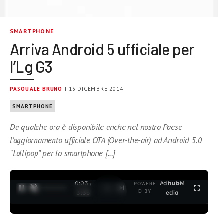
SMARTPHONE
Arriva Android 5 ufficiale per
l’Lg G3
PASQUALE BRUNO
| 16 DICEMBRE 2014
SMARTPHONE
Da qualche ora è disponibile anche nel nostro Paese
l’aggiornamento ufficiale OTA (Over-the-air) ad Android 5.0
“Lollipop” per lo smartphone […]
0:03 /
Ad
hub
M
POWERE
1
/
2
D BY
3:35
edia