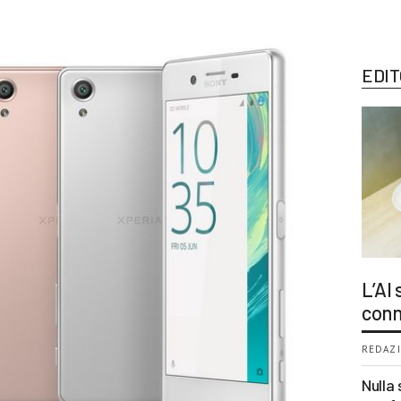
EDIT
L’AI
conn
REDAZI
Nulla 