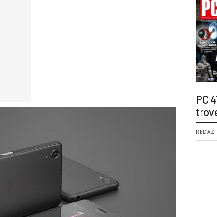
PC 4
trov
REDAZI