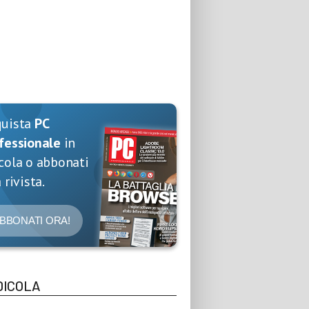
quista
PC
fessionale
in
cola o abbonati
 rivista.
BBONATI ORA!
DICOLA