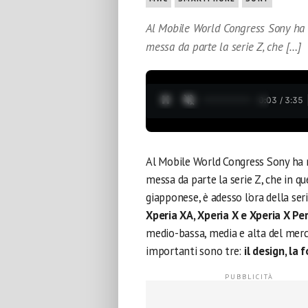
Al Mobile World Congress Sony ha r
messa da parte la serie Z, che […]
0:05 / 3:35
Al Mobile World Congress Sony ha r
messa da parte la serie Z, che in qu
giapponese, è adesso l’ora della se
Xperia XA, Xperia X e Xperia X P
medio-bassa, media e alta del merca
importanti sono tre:
il design, la