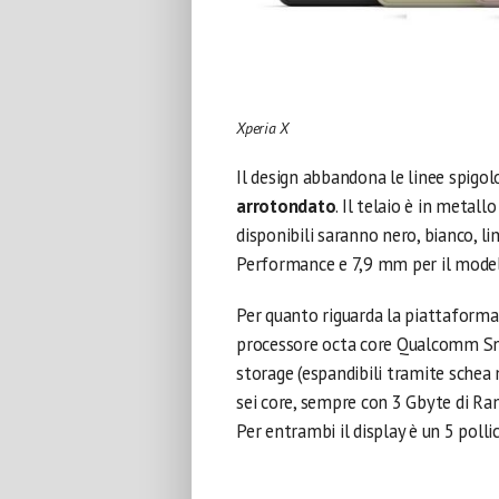
Xperia X
Il design abbandona le linee spigol
arrotondato
. Il telaio è in metall
disponibili saranno nero, bianco, l
Performance e 7,9 mm per il model
Per quanto riguarda la piattaforma
processore octa core Qualcomm Sn
storage (espandibili tramite schea
sei core, sempre con 3 Gbyte di Ra
Per entrambi il display è un 5 polli