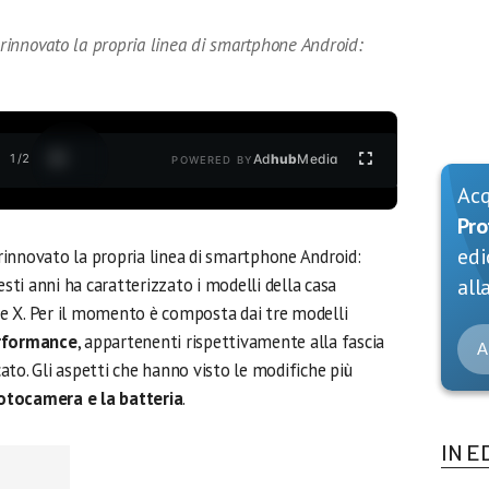
innovato la propria linea di smartphone Android:
1
/
2
Ad
hub
Media
POWERED BY
Ac
Pro
edi
innovato la propria linea di smartphone Android:
esti anni ha caratterizzato i modelli della casa
alla
rie X. Per il momento è composta dai tre modelli
erformance
, appartenenti rispettivamente alla fascia
A
to. Gli aspetti che hanno visto le modifiche più
 fotocamera e la batteria
.
IN E