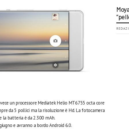
Moya
“pell
REDAZI
invece un processore Mediatek Helio MT6755 octa core
mpre da 5 pollici ma la risoluzione è Hd. La fotocamera
 e la batteria è da 2.300 mAh.
a giugno e avranno a bordo Android 6.0.