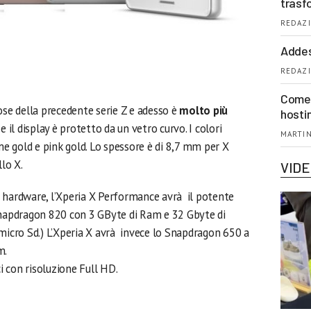
trasf
REDAZI
Addes
REDAZI
Come 
ose della precedente serie Z e adesso è
molto più
hosti
o e il display è protetto da un vetro curvo. I colori
MARTIN
ime gold e pink gold. Lo spessore è di 8,7 mm per X
lo X.
VID
 hardware, l’Xperia X Performance avrà il potente
apdragon 820 con 3 GByte di Ram e 32 Gbyte di
 micro Sd.) L’Xperia X avrà invece lo Snapdragon 650 a
m.
ci con risoluzione Full HD.