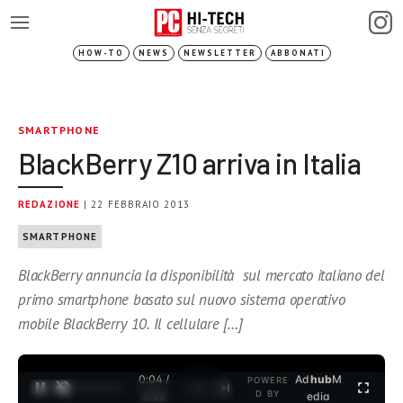
HOW-TO
NEWS
NEWSLETTER
ABBONATI
SMARTPHONE
BlackBerry Z10 arriva in Italia
REDAZIONE
| 22 FEBBRAIO 2013
SMARTPHONE
BlackBerry annuncia la disponibilità sul mercato italiano del
primo smartphone basato sul nuovo sistema operativo
mobile BlackBerry 10. Il cellulare […]
0:04 /
Ad
hub
M
POWERE
1
/
2
D BY
3:35
edia