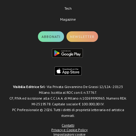
Tech
Magazine
ABBONATI
NEWSLETTER
Visibilia Editrice Srl
- Via Privata Giovannino De Grassi 12/12A - 20123
Milano. Iscritta al ROC con il n.37767.
CF, P.IVA ed iscrizione alla C.C.I.A.A. di Milano n.10269990965. Numero REA:
MI-2519578. Capitale sociale € 100.000,00 I.V.
PC Professionale © 2026. Tutti i diritti di proprietà letteraria ed artistica
riservati.
Contatti
Privacy e Cookie Policy
Impostazioni cookie