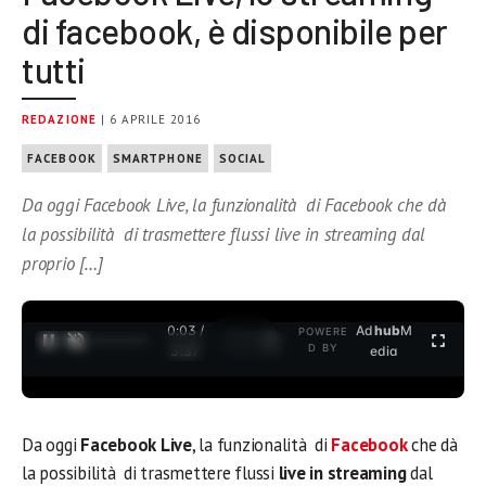
di facebook, è disponibile per
tutti
REDAZIONE
| 6 APRILE 2016
FACEBOOK
SMARTPHONE
SOCIAL
Da oggi Facebook Live, la funzionalità di Facebook che dà
la possibilità di trasmettere flussi live in streaming dal
proprio […]
0:03 /
Ad
hub
M
POWERE
1
/
2
D BY
3:37
edia
Da oggi
Facebook Live
, la funzionalità di
Facebook
che dà
la possibilità di trasmettere flussi
live in streaming
dal