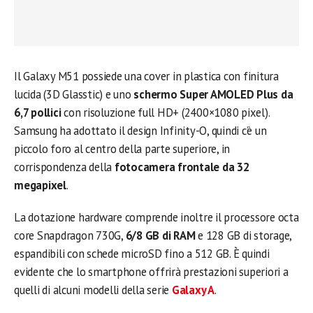
Il Galaxy M51 possiede una cover in plastica con finitura
lucida (3D Glasstic) e uno
schermo Super AMOLED Plus da
6,7 pollici
con risoluzione full HD+ (2400×1080 pixel).
Samsung ha adottato il design Infinity-O, quindi c’è un
piccolo foro al centro della parte superiore, in
corrispondenza della
fotocamera frontale da 32
megapixel
.
La dotazione hardware comprende inoltre il processore octa
core Snapdragon 730G,
6/8 GB di RAM
e 128 GB di storage,
espandibili con schede microSD fino a 512 GB. È quindi
evidente che lo smartphone offrirà prestazioni superiori a
quelli di alcuni modelli della serie
Galaxy A
.