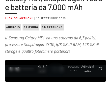
e batteria da 7.000 mAh
LUCA COLANTUONI
| 10 SETTEMBRE 2020
ANDROID
SAMSUNG
SMARTPHONE
Il Samsung Galaxy M51 ha uno schermo da 6,7 pollici,
processore Snapdragon 730G, 6/8 GB di RAM, 128 GB di
storage e quattro fotocamere posteriori.
0:19 /
Ad
hub
M
POWERE
1
/
2
D BY
3:37
edia