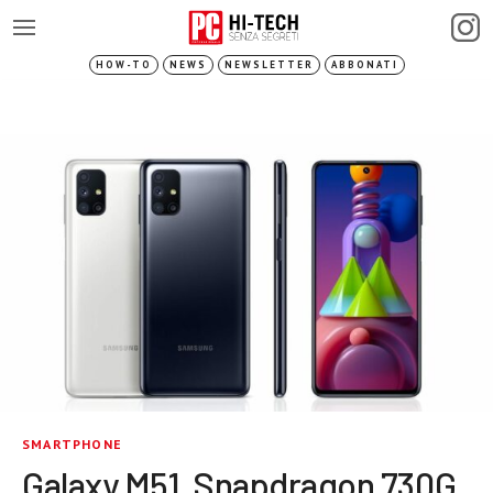
HOW-TO
NEWS
NEWSLETTER
ABBONATI
SMARTPHONE
Galaxy M51, Snapdragon 730G