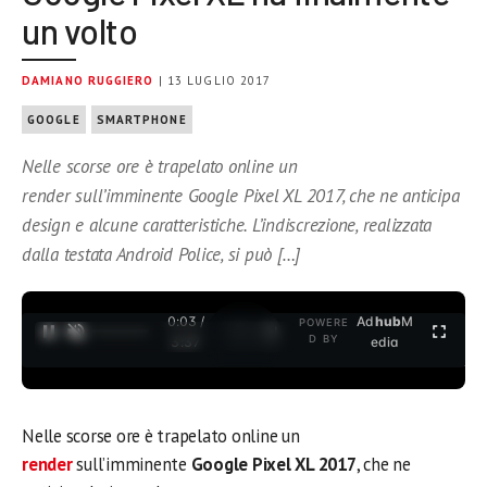
un volto
DAMIANO RUGGIERO
| 13 LUGLIO 2017
GOOGLE
SMARTPHONE
Nelle scorse ore è trapelato online un
render sull’imminente Google Pixel XL 2017, che ne anticipa
design e alcune caratteristiche. L’indiscrezione, realizzata
dalla testata Android Police, si può […]
0:03 /
Ad
hub
M
POWERE
1
/
2
D BY
3:37
edia
Nelle scorse ore è trapelato online un
render
sull’imminente
Google Pixel XL 2017
, che ne