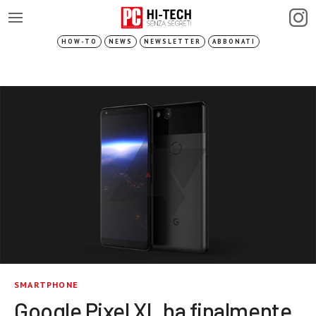
HOW-TO
NEWS
NEWSLETTER
ABBONATI
SMARTPHONE
Google Pixel XL ha finalmente