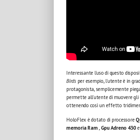
Interessante l’uso di questo dispos
Birds
per esempio, l’utente è in grado
protagonista, semplicemente pieg
permette all’utente di muovere gli 
ottenendo così un effetto tridimen
HoloFlex è dotato di processore
Q
memoria Ram
,
Gpu Adreno 430
e