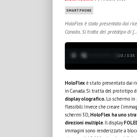
SMARTPHONE
HoloFlex è stato presentato dai ri
Canada. Si tratta del prototipo di [
0:04 / 3:35
HoloFlex
è stato presentato dai ri
in Canada. Si tratta del prototipo
display olografico.
Lo schermo in p
flessibili. Invece che creare l’immag
schermi 3D,
HoloFlex ha uno strat
direzioni multiple
. Il display
FOLE
immagini sono renderizzate a blocc