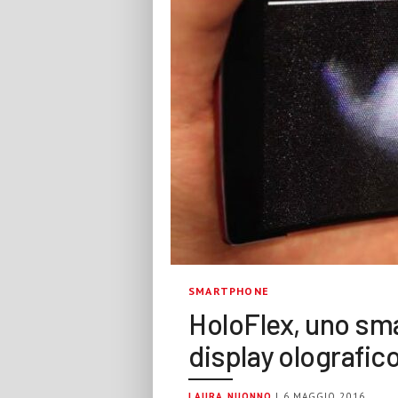
SMARTPHONE
HoloFlex, uno sma
display olografic
LAURA NUONNO
| 6 MAGGIO 2016