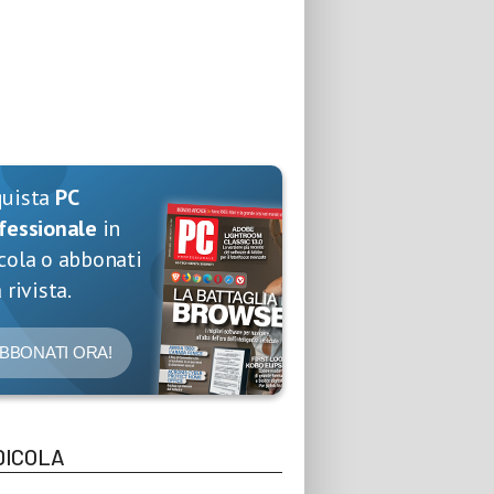
quista
PC
fessionale
in
cola o abbonati
 rivista.
BBONATI ORA!
DICOLA