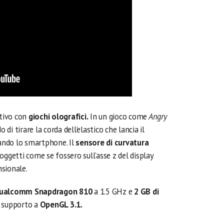
itivo con
giochi olografici.
In un gioco come
Angry
 di tirare la corda dell’elastico che lancia il
ando lo smartphone. Il
sensore di curvatura
oggetti come se fossero sull’asse z del display
sionale.
ualcomm Snapdragon 810
a 1.5 GHz e
2 GB di
 supporto a
OpenGL 3.1.