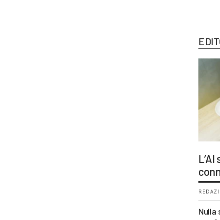
EDIT
L’AI
conn
REDAZI
Nulla 