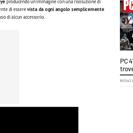
eye
producendo un’immagine con una risoluzione di
ente di essere
vista da ogni angolo semplicemente
’uso di alcun accessorio.
PC 4
trov
REDAZI