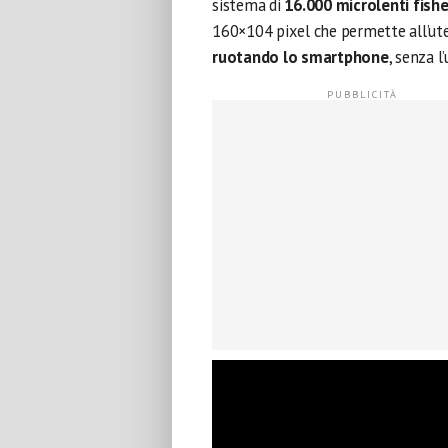
sistema di
16.000 microlenti fish
160×104 pixel che permette all’ut
ruotando lo smartphone
, senza l