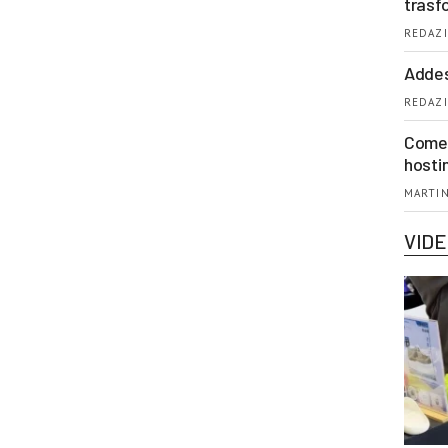
trasf
REDAZI
Addes
REDAZI
Come 
hosti
MARTIN
VID