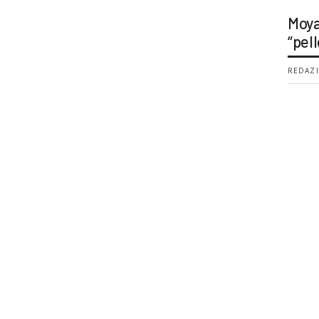
Moya
“pell
REDAZI