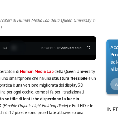
cercatori di Human Media Lab della Queen University in
…]
Ac
1
/
2
Ad
hub
Media
POWERED BY
Pro
edi
alla
cercatori di
Human Media Lab
della Queen University
 di uno smartphone che ha una
struttura flessibile
e un
A
ratica è una versione migliorata dei display 3D
ine per ogni occhio, come si fa per i tradizionali
o sottile di lenti che disperdono la luce in
D
(
Flexible Organic Light Emitting Diode
) è Full HD e le
IN E
hi di 12 pixel e sono proiettate attraverso una