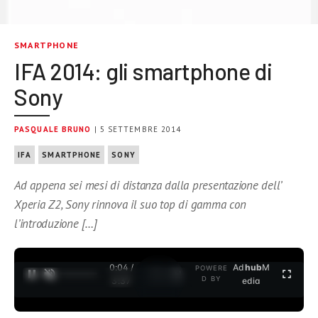
SMARTPHONE
IFA 2014: gli smartphone di
Sony
PASQUALE BRUNO
| 5 SETTEMBRE 2014
IFA
SMARTPHONE
SONY
Ad appena sei mesi di distanza dalla presentazione dell’
Xperia Z2, Sony rinnova il suo top di gamma con
l’introduzione […]
0:04 /
Ad
hub
M
POWERE
1
/
2
D BY
3:37
edia