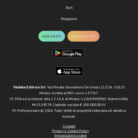
Tech
Magazine
ABBONATI
NEWSLETTER
Visibilia Editrice Srl
- Via Privata Giovannino De Grassi 12/12A - 20123
Milano. Iscritta al ROC con il n.37767.
CF, P.IVA ed iscrizione alla C.C.I.A.A. di Milano n.10269990965. Numero REA:
MI-2519578. Capitale sociale € 100.000,00 I.V.
PC Professionale © 2026. Tutti i diritti di proprietà letteraria ed artistica
riservati.
Contatti
Privacy e Cookie Policy
Impostazioni cookie