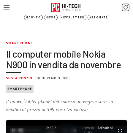
HOW-TO
NEWS
NEWSLETTER
ABBONATI
SMARTPHONE
Il computer mobile Nokia
N900 in vendita da novembre
SILVIA.PONZIO
| 10 NOVEMBRE 2009
SMARTPHONE
Il nuovo “tablet phone” del colosso norvegese sarà in
vendita al prezzo di 599 euro Iva inclusa.
0:18 /
Ad
hub
M
POWERE
1
/
2
D BY