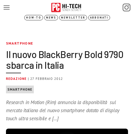
HOW-TO
NEWS
NEWSLETTER
ABBONATI
SMARTPHONE
Il nuovo BlackBerry Bold 9790
sbarca in Italia
REDAZIONE
| 27 FEBBRAIO 2012
SMARTPHONE
Research in Motion (Rim) annuncia la disponibilità sul
mercato italiano del nuovo smartphone dotato di display
touch ultra sensibile e […]