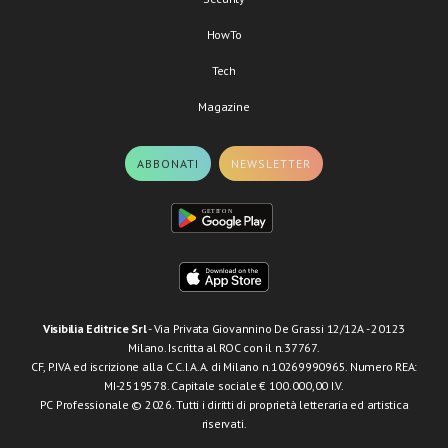
HowTo
Tech
Magazine
ABBONATI
NEWSLETTER
Visibilia Editrice Srl
- Via Privata Giovannino De Grassi 12/12A - 20123
Milano. Iscritta al ROC con il n.37767.
CF, P.IVA ed iscrizione alla C.C.I.A.A. di Milano n.10269990965. Numero REA:
MI-2519578. Capitale sociale € 100.000,00 I.V.
PC Professionale © 2026. Tutti i diritti di proprietà letteraria ed artistica
riservati.