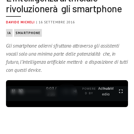
rivoluzionerà gli smartphone
DAVIDE MICHELI
| 16 SETTEMBRE 2016
IA
SMARTPHONE
Gli smartphone odierni sfruttano attraverso gli assistenti
vocali solo una minima parte delle potenzialità che, in
futuro, l’intelligenza artificiale metterà a disposizione di tutti
con questi device.
0:04 /
Ad
hub
M
POWERE
1
/
2
D BY
3:35
edia