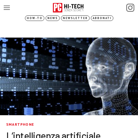
HOW-TO
NEWS
NEWSLETTER
ABBONATI
SMARTPHONE
L’intelligenza artificiale