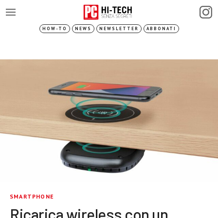
HOW-TO
NEWS
NEWSLETTER
ABBONATI
SMARTPHONE
Ricarica wireless con un