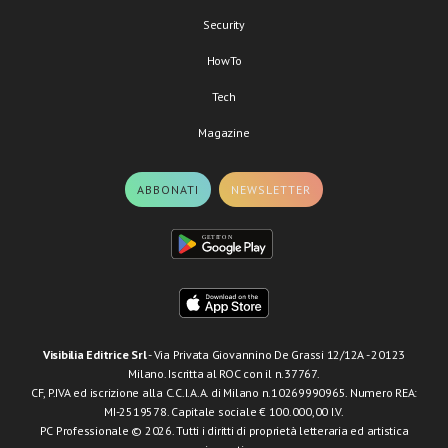
Security
HowTo
Tech
Magazine
ABBONATI
NEWSLETTER
Visibilia Editrice Srl
- Via Privata Giovannino De Grassi 12/12A - 20123
Milano. Iscritta al ROC con il n.37767.
CF, P.IVA ed iscrizione alla C.C.I.A.A. di Milano n.10269990965. Numero REA:
MI-2519578. Capitale sociale € 100.000,00 I.V.
PC Professionale © 2026. Tutti i diritti di proprietà letteraria ed artistica