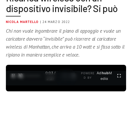
dispositivo invisibile? Si può
NICOLA MARTELLO
| 24 MARZO 2022
Chi non vuole ingombrare il piano di appoggio e vuole un
caricatore davvero “invisibile” può ricorrere al caricatore
wireless di Manhattan, che arriva a 10 watt e si fissa sotto il
ripiano in maniera semplice e veloce.
0:04 /
Ad
hub
M
POWERE
1
/
2
D BY
3:37
edia