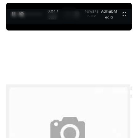
0:04 /
Ad
hub
M
POWERE
1
/
2
D BY
3:37
edia
I
l