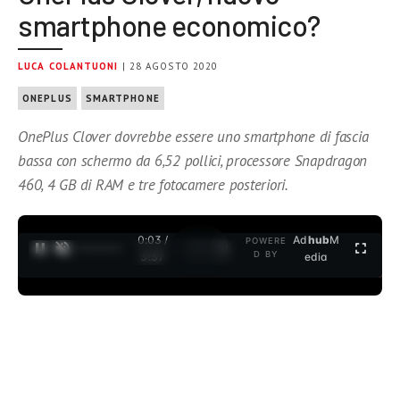
smartphone economico?
LUCA COLANTUONI
| 28 AGOSTO 2020
ONEPLUS
SMARTPHONE
OnePlus Clover dovrebbe essere uno smartphone di fascia
bassa con schermo da 6,52 pollici, processore Snapdragon
460, 4 GB di RAM e tre fotocamere posteriori.
0:04 /
Ad
hub
M
POWERE
1
/
2
D BY
3:37
edia