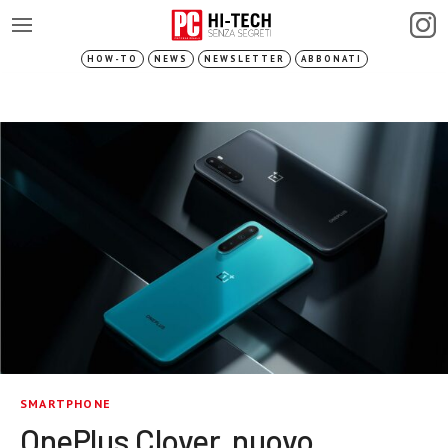
HOW-TO
NEWS
NEWSLETTER
ABBONATI
SMARTPHONE
OnePlus Clover, nuovo