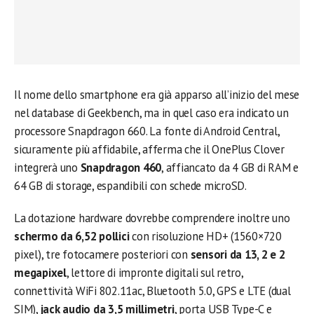
Il nome dello smartphone era già apparso all’inizio del mese
nel database di Geekbench, ma in quel caso era indicato un
processore Snapdragon 660. La fonte di Android Central,
sicuramente più affidabile, afferma che il OnePlus Clover
integrerà uno
Snapdragon 460
, affiancato da 4 GB di RAM e
64 GB di storage, espandibili con schede microSD.
La dotazione hardware dovrebbe comprendere inoltre uno
schermo da 6,52 pollici
con risoluzione HD+ (1560×720
pixel), tre fotocamere posteriori con
sensori da 13, 2 e 2
megapixel
, lettore di impronte digitali sul retro,
connettività WiFi 802.11ac, Bluetooth 5.0, GPS e LTE (dual
SIM),
jack audio da 3,5 millimetri
, porta USB Type-C e