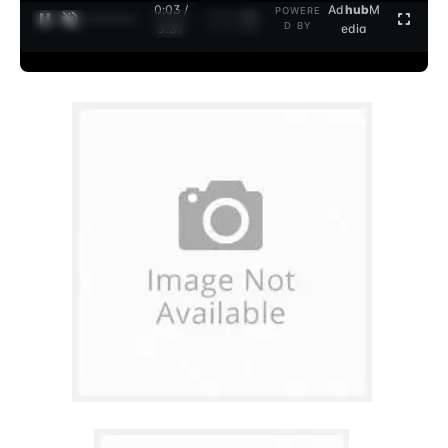
0:04 /
Ad
hub
M
POWERE
1
/
2
D BY
3:37
edia