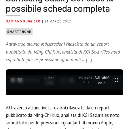
possibile scheda completa
DAMIANO RUGGIERO
| 14 MARZO 2017
SMARTPHONE
Attraverso alcune indiscrezioni rilasciate da un report
pubblicato da Ming-Chi Kuo, analista di KGI Securities noto
soprattuto per le previsioni riguardanti il […]
0:04 /
Ad
hub
M
POWERE
1
/
2
D BY
3:35
edia
Attraverso alcune indiscrezioni rilasciate da un report
pubblicato da Ming-Chi Kuo, analista di KGI Securities noto
soprattuto per le previsioni riguardanti il mondo Apple,