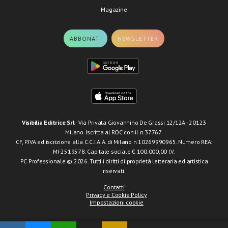
Magazine
ABBONATI
NEWSLETTER
Visibilia Editrice Srl
- Via Privata Giovannino De Grassi 12/12A - 20123
Milano. Iscritta al ROC con il n.37767.
CF, P.IVA ed iscrizione alla C.C.I.A.A. di Milano n.10269990965. Numero REA:
MI-2519578. Capitale sociale € 100.000,00 I.V.
PC Professionale © 2026. Tutti i diritti di proprietà letteraria ed artistica
riservati.
Contatti
Privacy e Cookie Policy
Impostazioni cookie