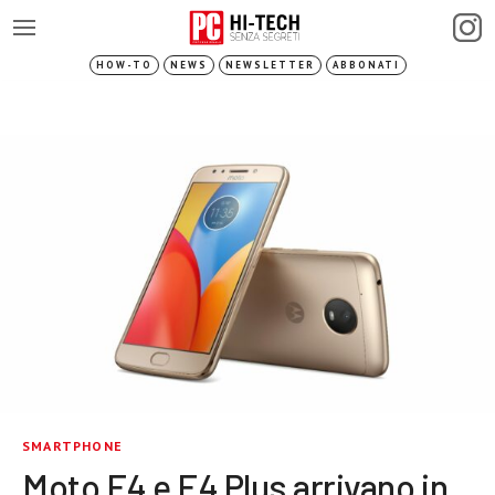
HOW-TO
NEWS
NEWSLETTER
ABBONATI
SMARTPHONE
Moto E4 e E4 Plus arrivano in