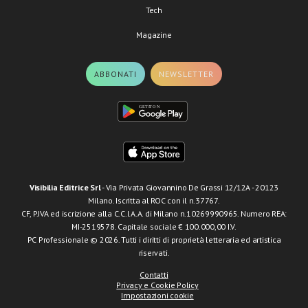
Tech
Magazine
ABBONATI
NEWSLETTER
Visibilia Editrice Srl
- Via Privata Giovannino De Grassi 12/12A - 20123
Milano. Iscritta al ROC con il n.37767.
CF, P.IVA ed iscrizione alla C.C.I.A.A. di Milano n.10269990965. Numero REA:
MI-2519578. Capitale sociale € 100.000,00 I.V.
PC Professionale © 2026. Tutti i diritti di proprietà letteraria ed artistica
riservati.
Contatti
Privacy e Cookie Policy
Impostazioni cookie