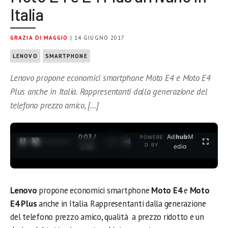
Italia
GRAZIA DI MAGGIO
| 14 GIUGNO 2017
LENOVO
SMARTPHONE
Lenovo propone economici smartphone Moto E4 e Moto E4
Plus anche in Italia. Rappresentanti dalla generazione del
telefono prezzo amico, […]
0:03 /
Ad
hub
M
POWERE
1
/
2
D BY
3:35
edia
Lenovo
propone economici smartphone
Moto E4
e
Moto
E4 Plus
anche in Italia. Rappresentanti dalla generazione
del telefono prezzo amico, qualità a prezzo ridotto e un