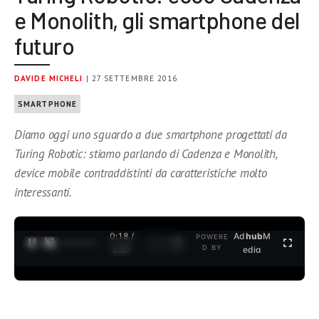
e Monolith, gli smartphone del
futuro
DAVIDE MICHELI
| 27 SETTEMBRE 2016
SMARTPHONE
Diamo oggi uno sguardo a due smartphone progettati da
Turing Robotic: stiamo parlando di Cadenza e Monolith,
device mobile contraddistinti da caratteristiche molto
interessanti.
0:19 /
Ad
hub
M
POWERE
1
/
2
D BY
3:37
edia