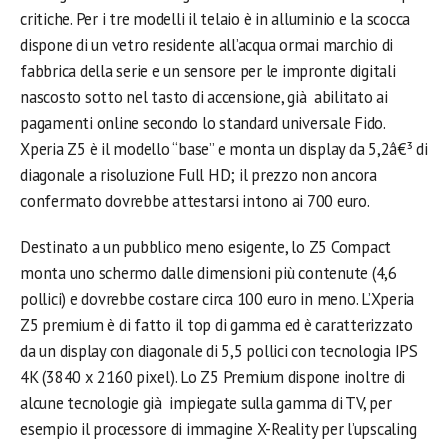
critiche. Per i tre modelli il telaio è in alluminio e la scocca
dispone di un vetro residente all’acqua ormai marchio di
fabbrica della serie e un sensore per le impronte digitali
nascosto sotto nel tasto di accensione, già abilitato ai
pagamenti online secondo lo standard universale Fido.
Xperia Z5 è il modello “base” e monta un display da 5,2â€³ di
diagonale a risoluzione Full HD; il prezzo non ancora
confermato dovrebbe attestarsi intono ai 700 euro.
Destinato a un pubblico meno esigente, lo Z5 Compact
monta uno schermo dalle dimensioni più contenute (4,6
pollici) e dovrebbe costare circa 100 euro in meno. L’Xperia
Z5 premium è di fatto il top di gamma ed è caratterizzato
da un display con diagonale di 5,5 pollici con tecnologia IPS
4K (3840 x 2160 pixel). Lo Z5 Premium dispone inoltre di
alcune tecnologie già impiegate sulla gamma di TV, per
esempio il processore di immagine X-Reality per l’upscaling