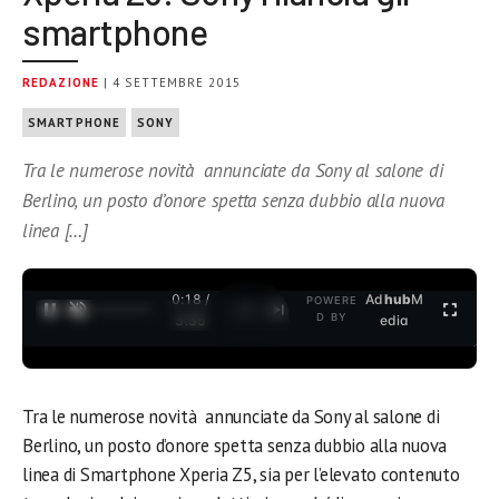
smartphone
REDAZIONE
| 4 SETTEMBRE 2015
SMARTPHONE
SONY
Tra le numerose novità annunciate da Sony al salone di
Berlino, un posto d’onore spetta senza dubbio alla nuova
linea […]
0:19 /
Ad
hub
M
POWERE
1
/
2
D BY
3:35
edia
Tra le numerose novità annunciate da Sony al salone di
Berlino, un posto d’onore spetta senza dubbio alla nuova
linea di Smartphone Xperia Z5, sia per l’elevato contenuto