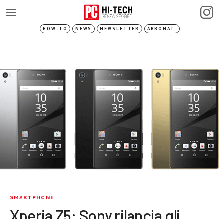
HOW-TO
NEWS
NEWSLETTER
ABBONATI
SMARTPHONE
Xperia Z5: Sony rilancia gli