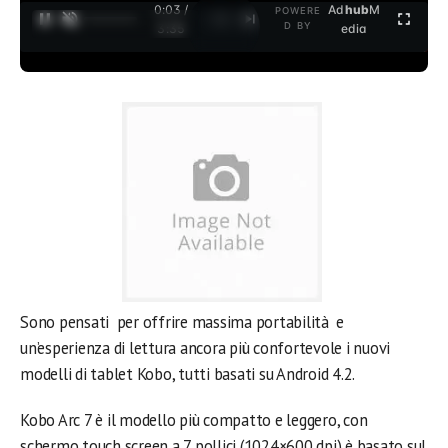
0:03 /
Ad
hub
M
POWERE
1
/
2
D BY
3:35
edia
Sono pensati per offrire massima portabilità e
un’esperienza di lettura ancora più confortevole i nuovi
modelli di tablet Kobo, tutti basati su Android 4.2.
Kobo Arc 7 è il modello più compatto e leggero, con
schermo touch screen a 7 pollici (1024×600 dpi) è basato sul