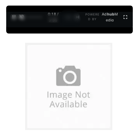
0:19 /
Ad
hub
M
POWERE
1
/
2
D BY
3:35
edia