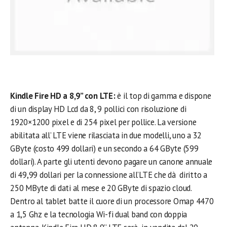
Kindle Fire HD a 8,9” con LTE:
è il top di gamma e dispone
di un display HD Lcd da 8, 9 pollici con risoluzione di
1920×1200 pixel e di 254 pixel per pollice. La versione
abilitata all’ LTE viene rilasciata in due modelli, uno a 32
GByte (costo 499 dollari) e un secondo a 64 GByte (599
dollari). A parte gli utenti devono pagare un canone annuale
di 49,99 dollari per la connessione all’LTE che dà diritto a
250 MByte di dati al mese e 20 GByte di spazio cloud.
Dentro al tablet batte il cuore di un processore Omap 4470
a 1,5 Ghz e la tecnologia Wi-fi dual band con doppia