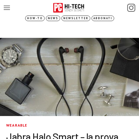
HOW-TO
NEWS
NEWSLETTER
ABBONATI
WEARABLE
Jabra Halo Smart – la prova