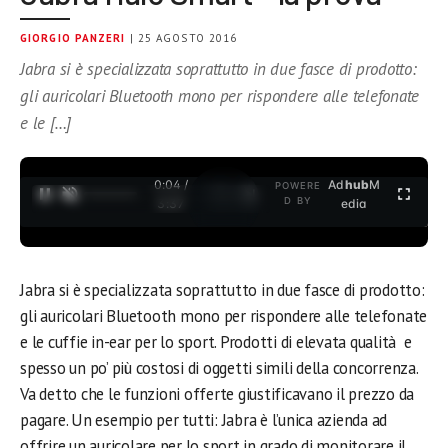
GIORGIO PANZERI
| 25 AGOSTO 2016
Jabra si è specializzata soprattutto in due fasce di prodotto:
gli auricolari Bluetooth mono per rispondere alle telefonate
e le […]
0:04 /
Ad
hub
M
POWERE
1
/
2
D BY
3:37
edia
Jabra si è specializzata soprattutto in due fasce di prodotto:
gli auricolari Bluetooth mono per rispondere alle telefonate
e le cuffie in-ear per lo sport. Prodotti di elevata qualità e
spesso un po’ più costosi di oggetti simili della concorrenza.
Va detto che le funzioni offerte giustificavano il prezzo da
pagare. Un esempio per tutti: Jabra è l’unica azienda ad
offrire un auricolare per lo sport in grado di monitorare il