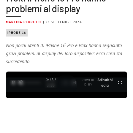
problemi al display
MARTINA PEDRETTI
| 23 SETTEMBRE 2024
IPHONE 16
Non pochi utenti di iPhone 16 Pro e Max hanno segnalato
gravi problemi al display dei loro dispositivi: ecco cosa sta
succedendo
0:19 /
Ad
hub
M
POWERE
1
/
2
D BY
3:35
edia