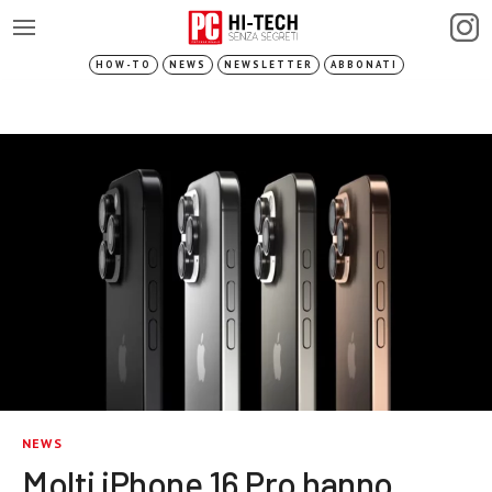
HOW-TO
NEWS
NEWSLETTER
ABBONATI
NEWS
Molti iPhone 16 Pro hanno