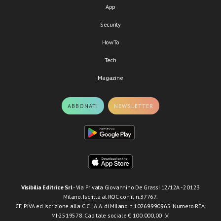
App
Security
HowTo
Tech
Magazine
ABBONATI
NEWSLETTER
Visibilia Editrice Srl
- Via Privata Giovannino De Grassi 12/12A - 20123
Milano. Iscritta al ROC con il n.37767.
CF, P.IVA ed iscrizione alla C.C.I.A.A. di Milano n.10269990965. Numero REA:
MI-2519578. Capitale sociale € 100.000,00 I.V.